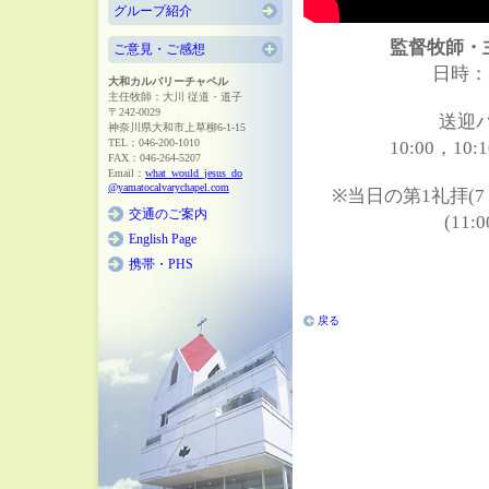
グループ紹介
監督牧師・
ご意見・ご感想
日時：3
大和カルバリーチャペル
主任牧師：大川 従道・道子
〒242-0029
送迎バ
神奈川県大和市上草柳6-1-15
TEL：046-200-1010
10:00，10:
FAX：046-264-5207
Email：
what_would_jesus_do
@yamatocalvarychapel.com
※当日の第1礼拝(7：
交通のご案内
(11
English Page
携帯・PHS
戻る