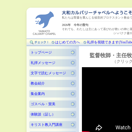
私たちは聖書を重んじる福音的プロテスタント教会
2026年 今年の聖句
それでも、わたしは主にあって喜びわが救いの神に
（ハバクク書3章18
はじめての方へ
礼拝を視聴できます(YouTube
トップページ
監督牧師・主任牧
（クリッ
礼拝メッセージ
文字で読むメッセージ
教会紹介
集会案内
ゴスペル・賛美
体験談（証し）
キリスト教入門講座