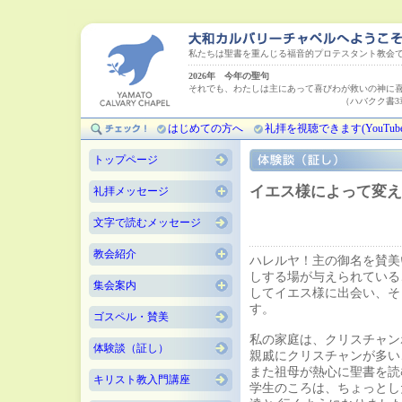
私たちは聖書を重んじる福音的プロテスタント教会
2026年 今年の聖句
それでも、わたしは主にあって喜びわが救いの神に
（ハバクク書3章18
はじめての方へ
礼拝を視聴できます(YouTube
トップページ
イエス様によって変え
礼拝メッセージ
文字で読むメッセージ
教会紹介
ハレルヤ！主の御名を賛美
しする場が与えられている
集会案内
してイエス様に出会い、そ
す。
ゴスペル・賛美
私の家庭は、クリスチャン
体験談（証し）
親戚にクリスチャンが多い
また祖母が熱心に聖書を読
キリスト教入門講座
学生のころは、ちょっとし