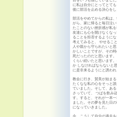
目をいつも感じていました
に私は自分にとってとても
後に部活を止める決心をし
部活をやめてからの私は、
がら、家に帰ると毎日泣い
たことのない挫折感が私を
友達にも心を開けなくなっ
ることを拒否するようにな
考えてみると、 やせるこ
人や親から守られたいと思
かしいことですが、その時
死だったのだと思います。
くらい続いたと思います。
か しなければならないと
に是非来るようにと誘われ
教会に行き、賛美が始まる
たくなな私の心をそっと誰
ていました。そして、ある
さっていて、 つばを飲み
す。すると、それが一本一
ました。その夢を見た日の
になっていきました。
今、こうして自分の過去を