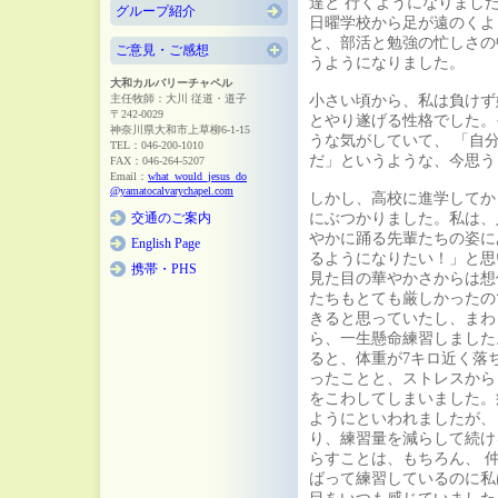
達と 行くようになりまし
グループ紹介
日曜学校から足が遠のくよ
と、部活と勉強の忙しさの
ご意見・ご感想
うようになりました。
大和カルバリーチャペル
主任牧師：大川 従道・道子
小さい頃から、私は負けず
〒242-0029
とやり遂げる性格でした。
神奈川県大和市上草柳6-1-15
うな気がしていて、 「自
TEL：046-200-1010
だ」というような、今思う
FAX：046-264-5207
Email：
what_would_jesus_do
@yamatocalvarychapel.com
しかし、高校に進学してか
交通のご案内
にぶつかりました。私は、
やかに踊る先輩たちの姿に
English Page
るようになりたい！」と思
携帯・PHS
見た目の華やかさからは想
たちもとても厳しかったの
きると思っていたし、まわ
ら、一生懸命練習しました
ると、体重が7キロ近く落
ったことと、ストレスから
をこわしてしまいました。
ようにといわれましたが、
り、練習量を減らして続け
らすことは、もちろん、 
ばって練習しているのに私