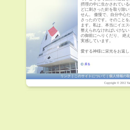
摂理の中に生かされている
どに刺さった針を取り除い
せん。 傲慢で、自分中心
さったのです。そのことを
ます。私は、本当にイエス
整えられなければいけない
の御前にへりくだり、 絶
実感しています。
愛する神様に栄光をお返し
戻る
リンク
｜
このサイトについて
｜
個人情報の取
Copyright © 2012 Yam