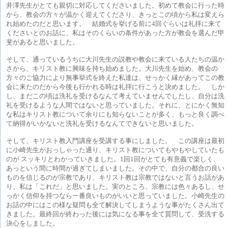
井澤先生がとても親切に対応してくださいました。初めて教会に行った時
から、教会の方々が温かく迎えてくださり、きっとこの頃から私は変えら
れ始めたのだと思います。 結婚式を挙げる前に4回ぐらいは礼拝に来て
くださいとのお話に、私はそのくらいの条件があった方が教会を選んだ甲
斐があると思いました。
そして、通っているうちに大川先生の説教や教会に来ている人たちの温か
さから、キリスト教に興味を持ち始めました。大川先生を始め、教会の
方々のご協力により無事挙式を終えた私達は、せっかく縁があってこの教
会に来たのだから今後も行かれる時は礼拝に行こうと決めました。 しか
し、まだこの頃は洗礼を受けるなんて考えていませんでしたし、自分は洗
礼を受けるような人間ではないと思っていました。それに、とにかく無知
な私はキリスト教について余りにも知らないことが多く、もっと良く調べ
て納得がいかないと洗礼を受けるなんてできないと思いました。
そして、キリスト教入門講座を受講する事にしました。 この講座は最初
に小崎先生がおっしゃった通り、キリスト教についてもやもやしていたも
のが スッキリとわかっていきました。1回1回がとても有意義で楽しく、
あっという間に時間が過ぎてしまいました。その中で、自分の都合の良い
ものを信じるのが宗教であり、キリスト教は宗教ではないと言うお話があ
り、私は「これだ」と思いました。実のところ、宗教には色々あるし、せ
っかく信仰を持つなら一番良いものがいいと思っていました。小崎先生の
お話の中にはこの様な疑問も全て解決してしまうような事がたくさん出て
きました。最終回が終わった後には気になる事を全て質問して、受洗する
決心をしました。