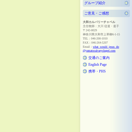
グループ紹介
ご意見・ご感想
大和カルバリーチャペル
主任牧師：大川 従道・道子
〒242-0029
神奈川県大和市上草柳6-1-15
TEL：046-200-1010
FAX：046-264-5207
Email：
what_would_jesus_do
@yamatocalvarychapel.com
交通のご案内
English Page
携帯・PHS