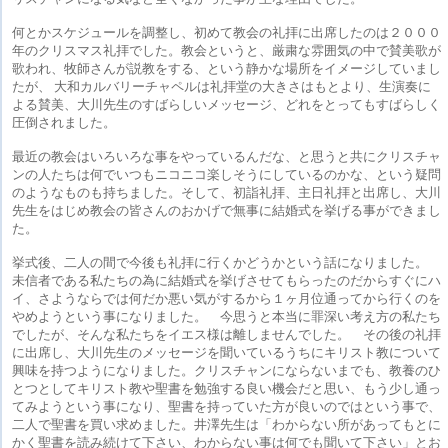
何とかスケジュールを調整し、初めて教会の礼拝に出席したのは２０００
年のクリスマス礼拝でした。教会というと、厳粛な雰囲気の中で賛美歌が
歌われ、牧師さんが説教をする、という静かな場所をイメージしていまし
たが、 大和カルバリーチャペルは礼拝堂の大きさはもとより、生演奏に
よる賛美、大川先生のすばらしいメッセージ、どれをとってもすばらしく
圧倒されました。
最近の教会はいろいろな事をやっているんだな、と思うと共にクリスチャ
ンの人たちは何でいつもニコニコ楽しそうにしているのかな、という疑問
のようなものも持ちました。そして、初詣礼拝、主日礼拝と出席し、大川
先生をはじめ教会の皆さんのおかげで無事に結婚式を挙げる事ができまし
た。
挙式後、二人の間で今後も礼拝に行くかどうかという話になりました。
未信者である私たちの為に結婚式を挙げさせてもらったのだからすぐにハ
イ、さようならでは何だか悪い気がするから１ヶ月位通ってから行くのを
やめようという事になりました。 今思うと本当に罪深い考え方の私たち
でしたが、そんな私たちをイエス様は離しませんでした。 その後の礼拝
に出席し、大川先生のメッセージを聞いているうちにキリスト教について
興味を持つようになりました。クリスチャンにならないまでも、教養のひ
とつとしてキリスト教や聖書を勉強する良い機会だと思い、もう少し通っ
てみようという事になり、聖書を持っていた方が良いのではという事で、
二人で聖書を買い求めました。井澤先生は「わからない所があってもとに
かく聖書を読み続けて下さい、わからない事は何でも聞いて下さい」とお