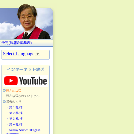
。
の予定(週報&聖務表)
Select Language
▼
現在の放送
現在放送されていません。
過去の礼拝
・第 1 礼 拝
・第 2 礼 拝
・第 3 礼 拝
・第 4 礼 拝
・Sunday Service 3(English
Interpreter)