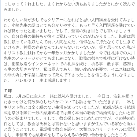
っしゃってくれました。よくわからない所もありましたがとにかく読んで
みました。
わからない所が少しでもクリアーになればと思い入門講座を受けてみまし
た。小崎先生の話はとても分かりやすく、もっと早く入門講座を受けてい
れば良かったと思いました。そして、聖書の効き目とでも言いましょう
か、自分自身の気持ちが徐々に変わっていくのがわかりました。以前は宗
教に頼っている奴なんて弱い人間なんだ、信仰なんて持たなくても生きて
いけるさ、神様の存在なんてわからないじゃないか、等と思っていた私が
キリスト教に触れてから一年数ヶ月かかりましたが、今では礼拝での大川
先生のメッセージがとても楽しみになり、勤務の都合で礼拝に行けない時
は、衛星放送やインターネットでの礼拝を続け、祈る事、赦す事、感謝す
る事の大切さを学び、私は罪人であり、悔い改めが必要で、イエス様は私
の罪の為に十字架に架かって死んで下さったことを信じるようになりまし
た。 ハレルヤ！ 主よ感謝します！
Ｔ姉
私は、5月26日に主人と一緒に洗礼を受けました。 今日は、洗礼を受け
たきっかけと何故決心したのかについてお話させていただきます。 私も
キリスト教とは全く縁のない生活を送っていましたが、結婚が決まり結婚
式を挙げる際に一般の結婚式場では無く本当の教会で結婚式をしたいと言
うのが始まりでした。そして、教会探しをはじめたのですが、その時の条
件としては、教会は氏神とは言わないと思いますが住んでいる家から近い
と言うことでした。電話帳で教会を調べ、大和カルバリーチャペルに電話
をし、未信者でも結婚式をしてもらえるのか問い合わせをしたところ、