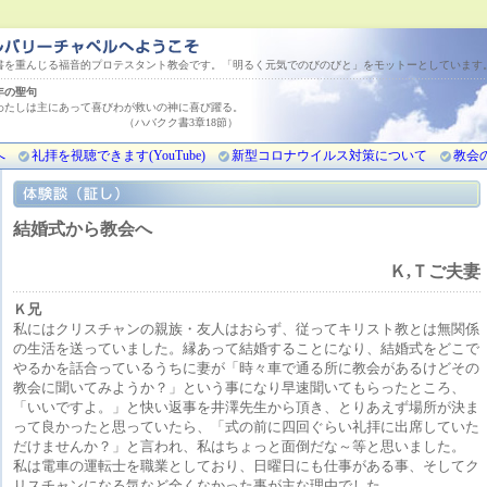
書を重んじる福音的プロテスタント教会です。「明るく元気でのびのびと」をモットーとしています
今年の聖句
わたしは主にあって喜びわが救いの神に喜び躍る。
バクク書3章18節）
へ
礼拝を視聴できます(YouTube)
新型コロナウイルス対策について
教会
結婚式から教会へ
Ｋ,Ｔご夫妻
Ｋ兄
私にはクリスチャンの親族・友人はおらず、従ってキリスト教とは無関係
の生活を送っていました。縁あって結婚することになり、結婚式をどこで
やるかを話合っているうちに妻が「時々車で通る所に教会があるけどその
教会に聞いてみようか？」という事になり早速聞いてもらったところ、
「いいですよ。」と快い返事を井澤先生から頂き、とりあえず場所が決ま
って良かったと思っていたら、「式の前に四回ぐらい礼拝に出席していた
だけませんか？」と言われ、私はちょっと面倒だな～等と思いました。
私は電車の運転士を職業としており、日曜日にも仕事がある事、そしてク
リスチャンになる気など全くなかった事が主な理由でした。