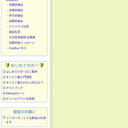
・水曜祈祷会
・木曜祈祷会
・早天祈祷会
・金曜祈祷会
・クリスマス礼拝
・初詣礼拝
・大川従道牧師 説教集
・日曜学校メッセージ
・Overflow YCC
はじめての方へのご案内
キリスト教入門講座
キリスト教入口から出口まで
ゲストブック
Welcomeカード
チャペルアワー出席票
インターネットでも献金が出来
ます。