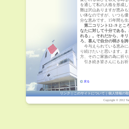
を通して私の人格を形成し
難は沢山ありますが恵みも
い体なのですが、いつも優
分な恵みです。15年間も
第二コリント12-:9 
なたに対して十分である。
れる」。それだから、キリ
ろ、喜んで自分の弱さを誇
今与えられている恵みに
り続けたいと思います。ま
方、そのご家族の為に祈り
引き続き皆さんにもお祈
戻る
リンク
｜
このサイトについて
｜
個人情報の取
Copyright © 2012 Yam