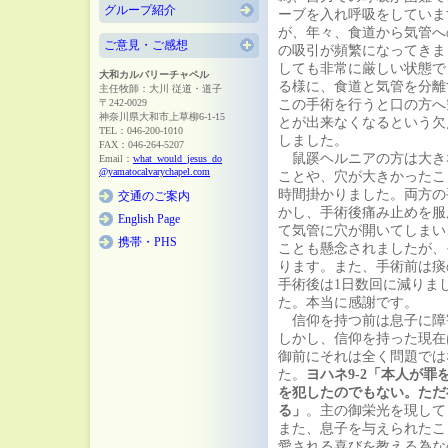
グループ紹介
ーブを入れ呼吸をしていま
が、年々、食道から気管へ
ご意見・ご感想
の吸引が頻繁になってきま
しても非常に厳しい状態で
大和カルバリーチャペル
る様に、食道と気管を分離
主任牧師：大川 従道・道子
〒242-0029
この手術を行うと口の方へ
神奈川県大和市上草柳6-1-15
とが出来なくなるという欠
TEL：046-200-1010
しました。
FAX：046-264-5207
鼠蹊ヘルニアの方は大き
Email：
what_would_jesus_do
@yamatocalvarychapel.com
ことや、穴が大きかったこ
時間掛かりました。両方の
交通のご案内
かし、手術後痛み止めを服
English Page
て気管に穴が開いてしまい
携帯・PHS
ことも懸念されましたが、
ります。また、手術前は痰
手術後は1日数回に減りま
た。本当に感謝です。
信仰を持つ前は息子に障
しかし、信仰を持った現在
御前にそれは全く問題では
た。
ヨハネ9-2「本人が
を犯したのでもない。ただ
る」
。主の御栄光を現して
また、息子を与えられたこ
愛される喜びを教える為な