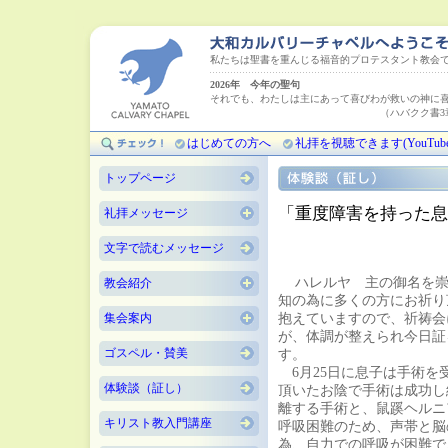
私たちは聖書を重んじる福音的プロテスタント教会
2026年 今年の聖句
それでも、わたしは主にあって喜びわが救いの神に
（ハバクク書3章18
はじめての方へ
礼拝を視聴できます(YouTube
トップページ
「
重度障害を持った息
礼拝メッセージ
文字で読むメッセージ
ハレルヤ 主の御名を
教会紹介
知の為に多くの方にお祈り
集会案内
抱えていますので、祈祷会
が、体調が整えられ今日証
ゴスペル・賛美
す。
6月25日に息子は手術を
体験談（証し）
頂いたお陰で手術は成功し
離する手術と、鼠蹊ヘルニ
キリスト教入門講座
呼吸困難のため、声帯と脳
為、自力での呼吸が困難で