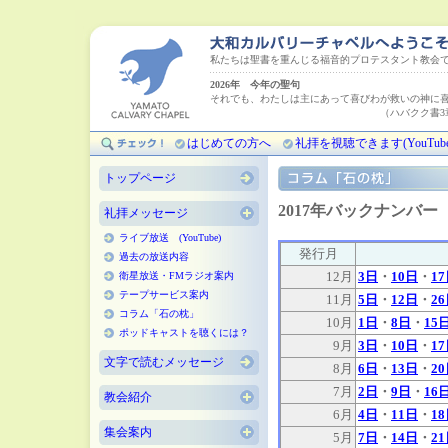
私たちは聖書を重んじる福音的プロテスタント教会
2026年 今年の聖句
それでも、わたしは主にあって喜びわが救いの神に
（ハバクク書3章18
はじめての方へ
礼拝を視聴できます(YouTube
トップページ
2017年バックナンバー
礼拝メッセージ
ライブ放送 (YouTube)
発行月
過去の放送内容
12月
3日
・
10日
・
1
衛星放送・FMラジオ案内
テープサービス案内
11月
5日
・
12日
・
2
コラム「石の枕」
10月
1日
・
8日
・
15
ポッドキャストを聴くには？
9月
3日
・
10日
・
1
文字で読むメッセージ
8月
6日
・
13日
・
2
7月
2日
・
9日
・
16
教会紹介
6月
4日
・
11日
・
1
集会案内
5月
7日
・
14日
・
2