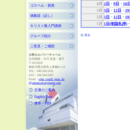
4月
2日
・
9日
・
16
ゴスペル・賛美
3月
5日
・
12日
・
1
体験談（証し）
2月
5日
・
12日
・
1
1月
1日(初詣礼拝)
キリスト教入門講座
戻る
グループ紹介
ご意見・ご感想
大和カルバリーチャペル
主任牧師：大川 従道・道子
〒242-0029
神奈川県大和市上草柳6-1-15
TEL：046-200-1010
FAX：046-264-5207
Email：
what_would_jesus_do
@yamatocalvarychapel.com
交通のご案内
English Page
携帯・PHS