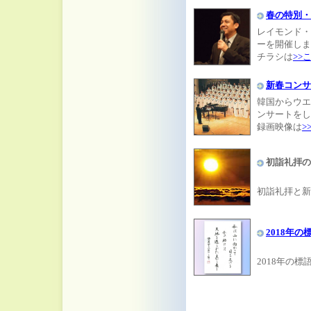
春の特別・
レイモンド・
ーを開催しま
チラシは
>>
新春コンサ
韓国からウエ
ンサートをし
録画映像は
>
初詣礼拝の
初詣礼拝と新
2018年の
2018年の