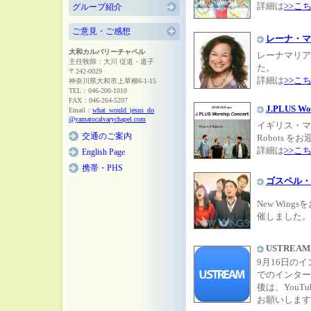
詳細は
>>こ
グループ紹介
ご意見・ご感想
レーナ・マ
大和カルバリーチャペル
レーナマリア
主任牧師：大川 従道・道子
た。
〒242-0029
詳細は
>>こ
神奈川県大和市上草柳6-1-15
TEL：046-200-1010
FAX：046-264-5207
J.PLUS W
Email：
what_would_jesus_do
@yamatocalvarychapel.com
イギリス・マン
交通のご案内
Robots 
詳細は
>>こ
English Page
携帯・PHS
ゴスペル・
New Win
催しました。
USTRE
9月16日の
でのインター
後は、You
お願いします