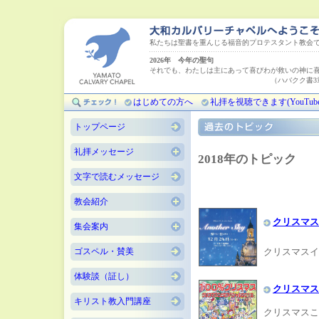
私たちは聖書を重んじる福音的プロテスタント教会
2026年 今年の聖句
それでも、わたしは主にあって喜びわが救いの神に
（ハバクク書3章18
はじめての方へ
礼拝を視聴できます(YouTube
トップページ
礼拝メッセージ
2018年のトピック
文字で読むメッセージ
教会紹介
クリスマス
集会案内
ゴスペル・賛美
クリスマスイ
体験談（証し）
クリスマス
キリスト教入門講座
クリスマスこ