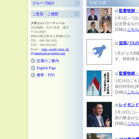
グループ紹介
監督牧師・
ご意見・ご感想
5月5日～7
大和カルバリーチャペル
記念聖会を行
主任牧師：大川 従道・道子
詳細は
こちら
〒242-0029
神奈川県大和市上草柳6-1-15
TEL：046-200-1010
送迎バスの
FAX：046-264-5207
Email：
what_would_jesus_do
5月から大和
@yamatocalvarychapel.com
す。時刻表を
交通のご案内
English Page
監督牧師・
携帯・PHS
3月29日に
就任特別礼拝
詳細は
こちら
レイモンド
3月19日に
跡の集会がな
詳細は
こちら