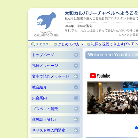
私たちは聖書を重んじる福音的プロテスタント教会
2026年 今年の聖句
それでも、わたしは主にあって喜びわが救いの神に
（ハバクク書3章18
はじめての方へ
礼拝を視聴できます(YouTube
トップページ
礼拝メッセージ
文字で読むメッセージ
教会紹介
集会案内
ゴスペル・賛美
体験談（証し）
キリスト教入門講座