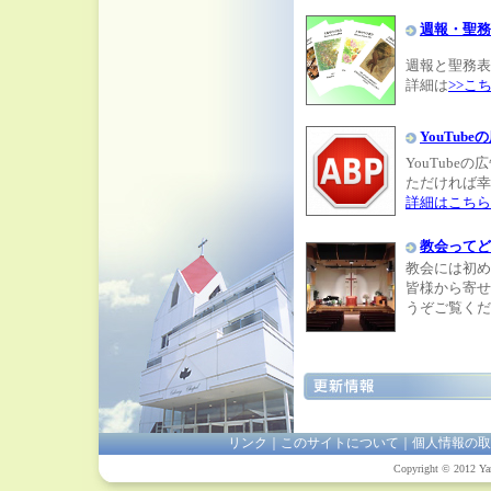
週報・聖務
週報と聖務表
詳細は
>>こ
YouTu
YouTub
ただければ幸
詳細はこちら
教会ってど
教会には初め
皆様から寄せ
うぞご覧くだ
リンク
｜
このサイトについて
｜
個人情報の取
Copyright © 2012 Yam