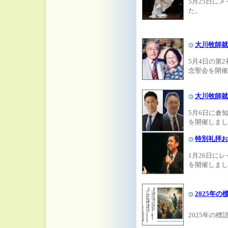
5月25日に
た。
大川牧師就
5月4日の第
念聖会を開催
大川牧師就
5月6日に倉
を開催しまし
特別礼拝お
1月26日に
を開催しまし
2025年の
2025年の