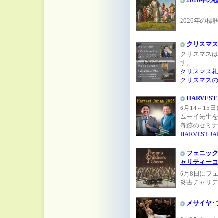
2026年の
2026年の
クリスマス
クリスマスは
す。
クリスマス礼拝(
クリスマスの
HARVEST
6月14～1
ムーイ先生をお迎
奇跡のセミナ
HARVEST 
フェニック
ャリティーコ
6月8日にフ
災害チャリテ
メサイヤ･