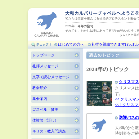
私たちは聖書を重んじる福音的プロテスタント教会
2026年 今年の聖句
それでも、わたしは主にあって喜びわが救いの神に
（ハバクク書3章18
はじめての方へ
礼拝を視聴できます(YouTube
トップページ
礼拝メッセージ
2024年のトピック
文字で読むメッセージ
クリスマス
教会紹介
クリスマスは
す。
集会案内
<< クリスマ
<< ｢クリス
ゴスペル・賛美
送迎バスの
体験談（証し）
大和駅から教
キリスト教入門講座
時刻表をご確