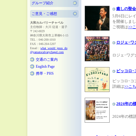
グループ紹介
癒しの聖会
ご意見・ご感想
5月6日にレ
を開催しまし
大和カルバリーチャペル
ご視聴は
>>
主任牧師：大川 従道・道子
〒242-0029
神奈川県大和市上草柳6-1-15
TEL：046-200-1010
ロジェ･ワ
FAX：046-264-5207
Email：
what_would_jesus_do
@yamatocalvarychapel.com
ロジェ･ワグ
交通のご案内
English Page
ピッコロ･
携帯・PHS
ピッコロ･コ
詳細は
>>こ
2024年の
2024年の