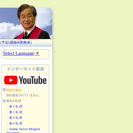
。
の予定(週報&聖務表)
Select Language
▼
現在の放送
現在放送されていません。
過去の礼拝
・第 1 礼 拝
・第 2 礼 拝
・第 3 礼 拝
・第 4 礼 拝
・Sunday Service 3(English
Interpreter)