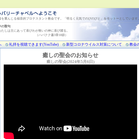
書を重んじる福音的プロテスタント教会です。「明るく元気でのびのびと」をモットーとしています
今年の聖句
わたしは主にあって喜びわが救いの神に喜び躍る。
バクク書3章18節）
へ
礼拝を視聴できます(YouTube)
新型コロナウイルス対策について
教会
癒しの聖会のお知らせ
癒しの聖会(2024年5月6日)