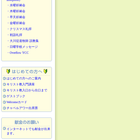
・水曜祈祷会
・木曜祈祷会
・早天祈祷会
・金曜祈祷会
・クリスマス礼拝
・初詣礼拝
・大川従道牧師 説教集
・日曜学校メッセージ
・Overflow YCC
はじめての方へのご案内
キリスト教入門講座
キリスト教入口から出口まで
ゲストブック
Welcomeカード
チャペルアワー出席票
インターネットでも献金が出来
ます。