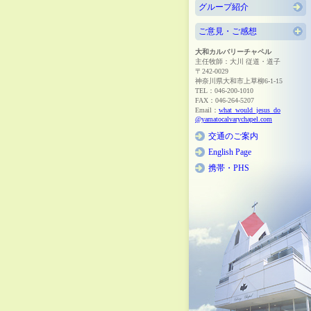
グループ紹介
ご意見・ご感想
大和カルバリーチャペル
主任牧師：大川 従道・道子
〒242-0029
神奈川県大和市上草柳6-1-15
TEL：046-200-1010
FAX：046-264-5207
Email：
what_would_jesus_do
@yamatocalvarychapel.com
交通のご案内
English Page
携帯・PHS