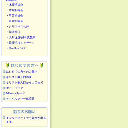
・水曜祈祷会
・木曜祈祷会
・早天祈祷会
・金曜祈祷会
・クリスマス礼拝
・初詣礼拝
・大川従道牧師 説教集
・日曜学校メッセージ
・Overflow YCC
はじめての方へのご案内
キリスト教入門講座
キリスト教入口から出口まで
ゲストブック
Welcomeカード
チャペルアワー出席票
インターネットでも献金が出来
ます。