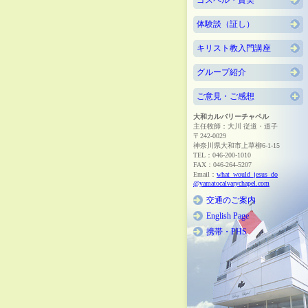
ゴスペル・賛美
体験談（証し）
キリスト教入門講座
グループ紹介
ご意見・ご感想
大和カルバリーチャペル
主任牧師：大川 従道・道子
〒242-0029
神奈川県大和市上草柳6-1-15
TEL：046-200-1010
FAX：046-264-5207
Email：
what_would_jesus_do
@yamatocalvarychapel.com
交通のご案内
English Page
携帯・PHS