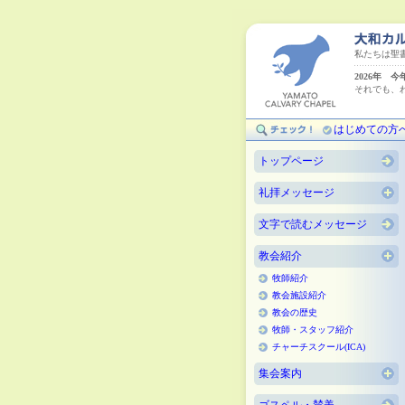
私たちは聖
2026年 
それでも、
（ハ
はじめての方
トップページ
礼拝メッセージ
文字で読むメッセージ
教会紹介
牧師紹介
教会施設紹介
教会の歴史
牧師・スタッフ紹介
チャーチスクール(ICA)
集会案内