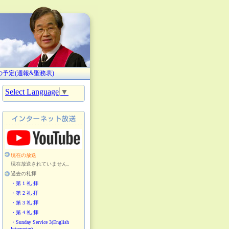
。
の予定(週報&聖務表)
Select Language
▼
現在の放送
現在放送されていません。
過去の礼拝
・第 1 礼 拝
・第 2 礼 拝
・第 3 礼 拝
・第 4 礼 拝
・Sunday Service 3(English
Interpreter)