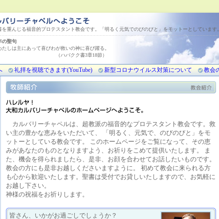
書を重んじる福音的プロテスタント教会です。「明るく元気でのびのびと」をモットーとしています
今年の聖句
わたしは主にあって喜びわが救いの神に喜び躍る。
バクク書3章18節）
へ
礼拝を視聴できます(YouTube)
新型コロナウイルス対策について
教会
カルバリーチャペルは、超教派の福音的なプロテスタント教会です。救
い主の豊かな恵みをいただいて、 「明るく、元気で、のびのびと」をモ
ットーとしている教会です。 このホームページをご覧になって、その恵
みがあなたのものとなりますよう、お祈りをこめて提供いたします。 ま
た、機会を得られましたら、是非、お顔を合わせてお話したいものです。
教会の方にも是非お越しくださいますように。 初めて教会に来られる方
も心から歓迎いたします。聖書は受付でお貸しいたしますので、お気軽に
お越し下さい。
神様の祝福をお祈りします。
皆さん、いかがお過ごしでしょうか？