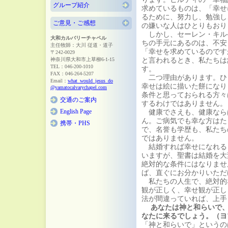
グループ紹介
求めているものは、「幸せ
るために、努力し、勉強し
ご意見・ご感想
の嫌いな人はひとりもおり
しかし、セーレン・キル
大和カルバリーチャペル
ちの手元にあるのは、不安
主任牧師：大川 従道・道子
「幸せを求めているのです
〒242-0029
神奈川県大和市上草柳6-1-15
と言われるとき、私たちは
TEL：046-200-1010
す。
FAX：046-264-5207
二つ理由があります。ひ
Email：
what_would_jesus_do
幸せは絵に描いた餅になり
@yamatocalvarychapel.com
条件と思っておられる方々
交通のご案内
するわけではありません。
English Page
健康でさえも、健康なら
ん。ご病気でも幸な方はた
携帯・PHS
で、名誉も学歴も、私たち
ではありません。
結婚すれば幸せになれる
いますが、聖書は結婚を大
絶対的な条件にはなりませ
ば、直ぐにお分かりいただ
私たちの人生で、絶対的
観が正しく、幸せ観が正し
法が間違っていれば、上手
あなたは神と和らいで
なたに来るでしょう。（ヨ
「神と和らいで」というの