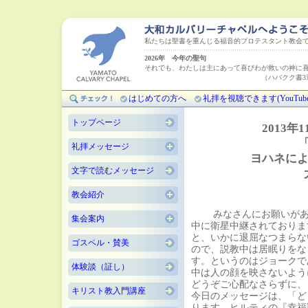
私たちは聖書を重んじる福音的プロテスタント教会
2026年 今年の聖句
それでも、わたしは主にあって喜びわが救いの神に
（ハバクク書3章18
はじめての方へ
礼拝を視聴できます(YouTube
トップページ
2013年
礼拝メッセージ
ヨハネによ
文字で読むメッセージ
教会紹介
みなさんにお願いがあり
集会案内
中に衛星中継されておりま
と、いかに退屈なつまらな
ゴスペル・賛美
ので、説教中は居眠りをな
す。というのはジョークで
体験談（証し）
中は人の顔を映さないよう
どうぞご心配なさらずに、
キリスト教入門講座
今日のメッセージは、「ど
ります。ヒルティの『幸福