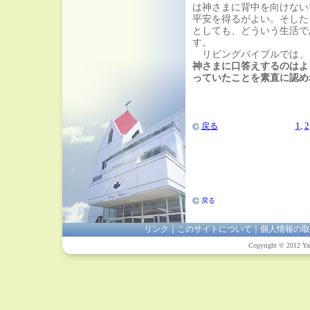
は神さまに背中を向けない
平安を得るがよい。そした
としても、どういう生活で
す。
リビングバイブルでは、
神さまに口答えするのはよ
っていたことを素直に認め
1
,
2
戻る
戻る
リンク
｜
このサイトについて
｜
個人情報の取
Copyright © 2012 Yam